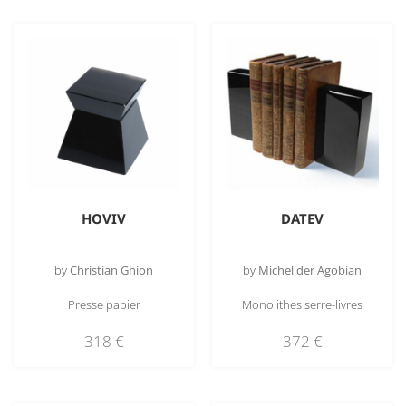
HOVIV
DATEV
by
Christian Ghion
by
Michel der Agobian
Presse papier
Monolithes serre-livres
318
€
372
€