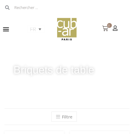
0
Briquets de table
Filtre