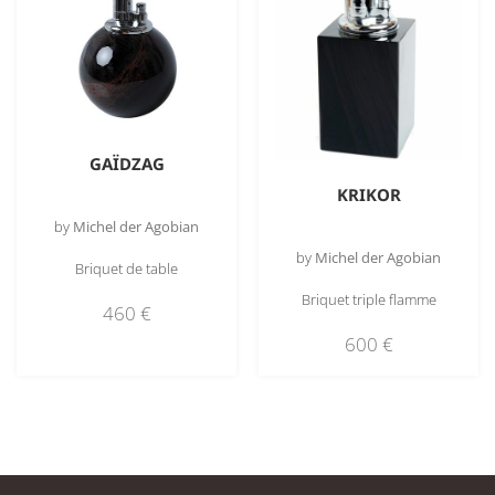
GAÏDZAG
KRIKOR
by
Michel der Agobian
by
Michel der Agobian
Briquet de table
Briquet triple flamme
460
€
600
€