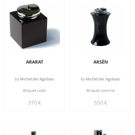
ARARAT
ARSÈN
by
Michel der Agobian
by
Michel der Agobian
Briquet cube
Briquet colonne
370
€
550
€