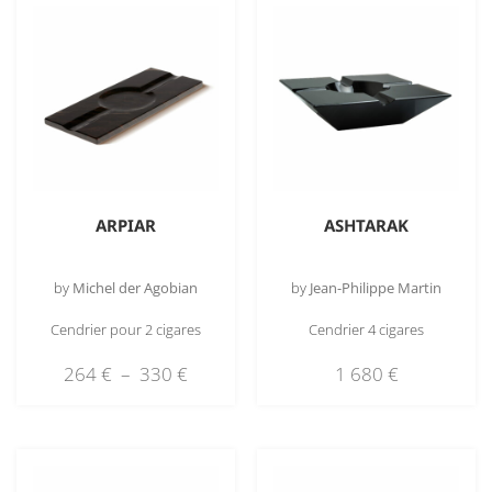
ARPIAR
ASHTARAK
by
Michel der Agobian
by
Jean-Philippe Martin
Cendrier pour 2 cigares
Cendrier 4 cigares
264
€
–
330
€
1 680
€