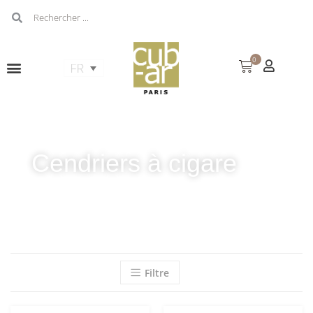
0
Cendriers à cigare
Filtre