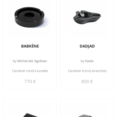
BABKÈNE
DADJAD
by
Michel der Agobian
by
Nada
Cendrier rond à lunette
Cendrier à trois branches
770
€
830
€