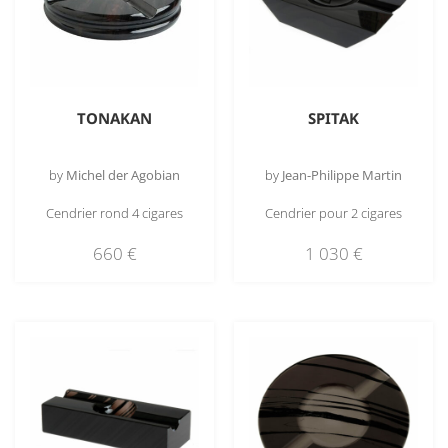
TONAKAN
SPITAK
by
Michel der Agobian
by
Jean-Philippe Martin
Cendrier rond 4 cigares
Cendrier pour 2 cigares
660
€
1 030
€