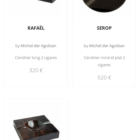
RAFAËL
SEROP
by
Michel der Agobian
by
Michel der Agobian
Cendrier long 2 cigares
Cendrier rond et plat 2
cigares
320
€
520
€