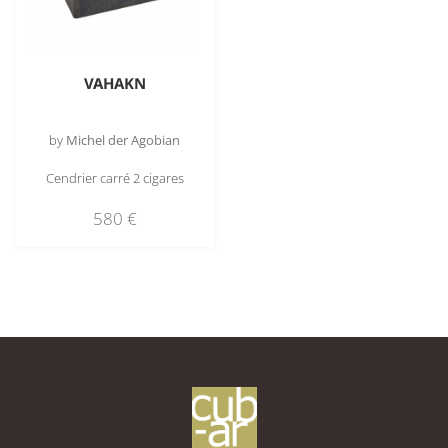
VAHAKN
by
Michel der Agobian
Cendrier carré 2 cigares
580
€