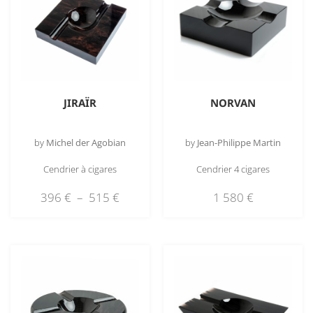
JIRAÏR
NORVAN
by
Michel der Agobian
by
Jean-Philippe Martin
Cendrier à cigares
Cendrier 4 cigares
396
€
–
515
€
1 580
€