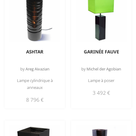
ASHTAR
GARINÉE FAUVE
by
Areg Aivazian
by
Michel der Agobian
Lampe cylindrique à
Lampe à poser
anneaux
3 492
€
8 796
€