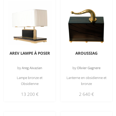
AREV LAMPE À POSER
AROUSSIAG
by
Areg Aivazian
by
Olivier Gagnere
Lampe bronze et
Lanterne en obsidienne et
Obsidienne
bronze
13 200
€
2 640
€