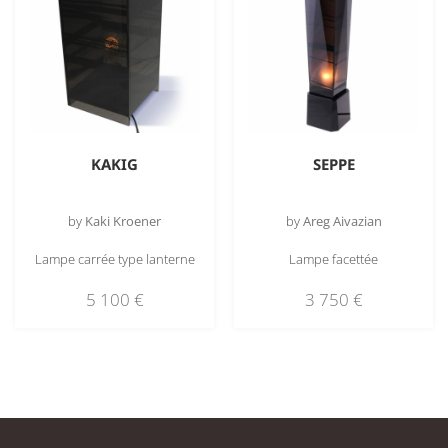
KAKIG
SEPPE
by
Kaki Kroener
by
Areg Aivazian
Lampe carrée type lanterne
Lampe facettée
5 100
€
3 750
€