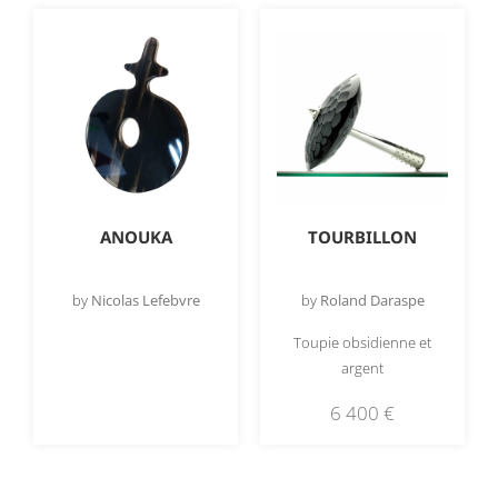
ANOUKA
TOURBILLON
by
Nicolas Lefebvre
by
Roland Daraspe
Toupie obsidienne et
argent
6 400
€