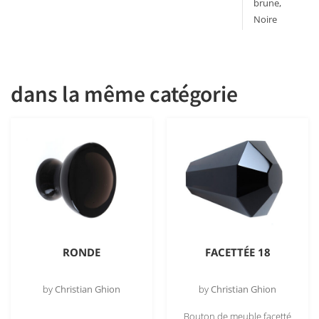
brune,
Noire
zebrée
dans la même catégorie
RONDE
FACETTÉE 18
by
Christian Ghion
by
Christian Ghion
Bouton de meuble facetté