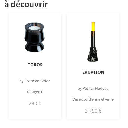
à découvrir
TOROS
ERUPTION
by
Christian Ghion
by
Patrick Nadeau
Bougeoir
Vase obsidienne et verre
280
€
3 750
€