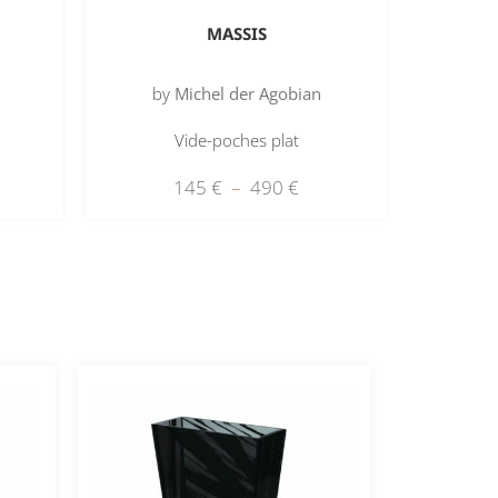
MASSIS
by
Michel der Agobian
Vide-poches plat
145
€
–
490
€