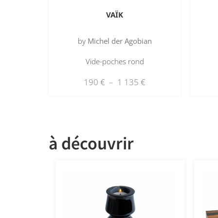
VAÏK
by
Michel der Agobian
Vide-poches rond
190
€
–
1 135
€
à découvrir