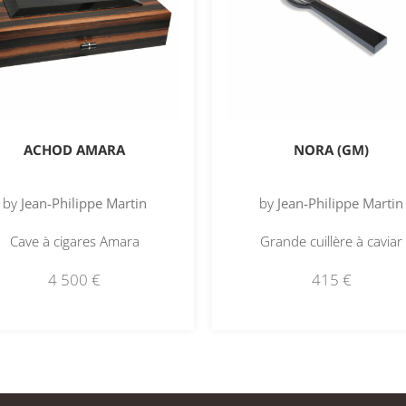
ACHOD AMARA
NORA (GM)
by
Jean-Philippe Martin
by
Jean-Philippe Martin
Cave à cigares Amara
Grande cuillère à caviar
4 500
€
415
€