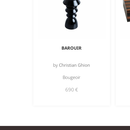
BAROUIR
by
Christian Ghion
Bougeoir
690
€