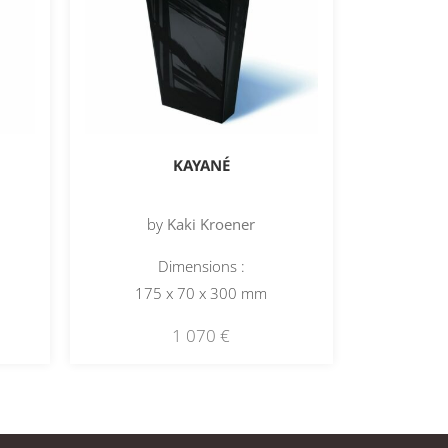
KAYANÉ
by
Kaki Kroener
Dimensions :
175 x 70 x 300 mm
1 070
€