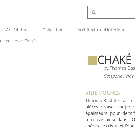
Art Edition
Collection
Architecture d’intérieur
ide-poches
>
Chaké
CHAKÉ
by
Thomas Bas
Catégorie :
Vide
VIDE-POCHES
Thomas Bastide, fasciné
pièces : vase, coupe, 
épaisseurs pour densi
retrouve ainsi dans l’
chères, le cristal et l’é