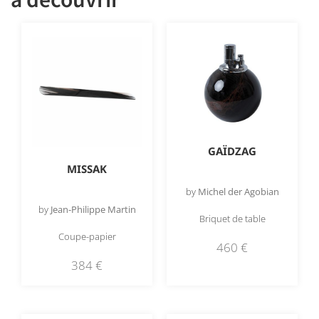
GAÏDZAG
MISSAK
by
Michel der Agobian
by
Jean-Philippe Martin
Briquet de table
Coupe-papier
460
€
384
€