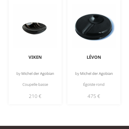
VIKEN
LÉVON
by
Michel der Agobian
by
Michel der Agobian
Coupelle basse
Égoïste rond
210
€
475
€