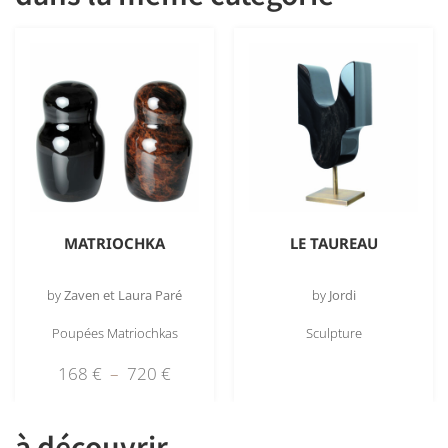
MATRIOCHKA
LE TAUREAU
by
Zaven et Laura Paré
by
Jordi
Poupées Matriochkas
Sculpture
168
€
–
720
€
à découvrir