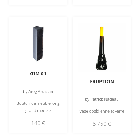
GIM 01
ERUPTION
by
Areg Aivazian
by
Patrick Nadeau
Bouton de meuble long
grand modèle
Vase obsidienne et verre
140
€
3 750
€