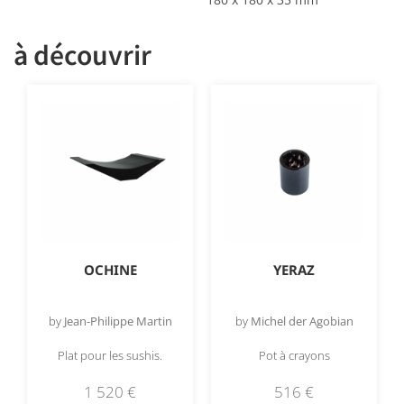
à découvrir
OCHINE
YERAZ
by
Jean-Philippe Martin
by
Michel der Agobian
Plat pour les sushis.
Pot à crayons
1 520
€
516
€