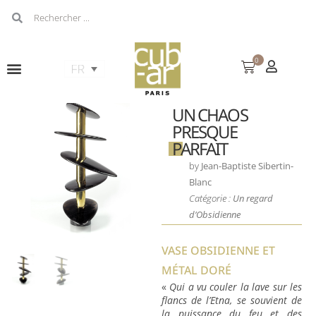
0
UN CHAOS
PRESQUE
PARFAIT
by
Jean-Baptiste Sibertin-
Blanc
Catégorie :
Un regard
d’Obsidienne
VASE OBSIDIENNE ET
MÉTAL DORÉ
«
Qui a vu couler la lave sur les
flancs de l’Etna, se souvient de
la puissance du feu et des