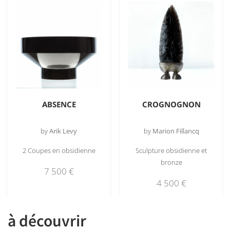
ABSENCE
CROGNOGNON
by
Arik Levy
by
Marion Fillancq
2 Coupes en obsidienne
Sculpture obsidienne et
bronze
7 500
€
4 500
€
à découvrir