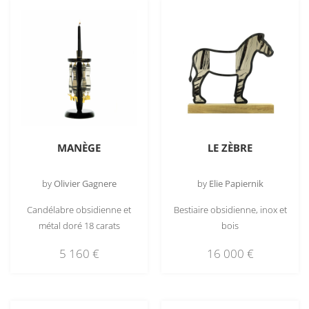
MANÈGE
LE ZÈBRE
by
Olivier Gagnere
by
Elie Papiernik
Candélabre obsidienne et
Bestiaire obsidienne, inox et
métal doré 18 carats
bois
5 160
€
16 000
€