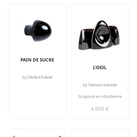
PAIN DE SUCRE
L’OEIL
by
Cécile Chalvet
by
Testsuo Harada
Sculpture en obsidienne
4 800
€