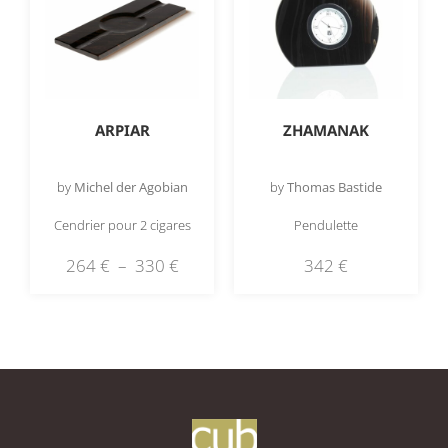
ARPIAR
ZHAMANAK
by
Michel der Agobian
by
Thomas Bastide
Cendrier pour 2 cigares
Pendulette
264
€
–
330
€
342
€