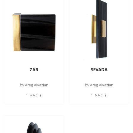
ZAR
SEVADA
by
Areg Aivazian
by
Areg Aivazian
1 350
€
1 650
€