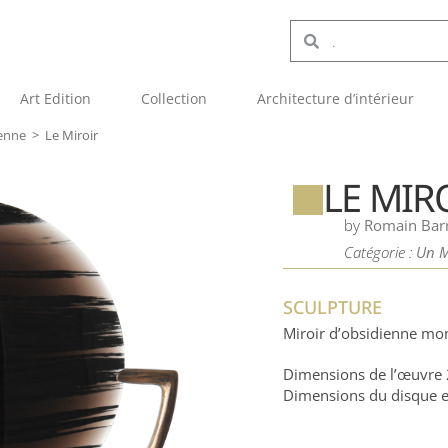
Art Edition
Collection
Architecture d’intérieur
ienne
>
Le Miroir
LE MIR
by
Romain Bar
Catégorie :
Un M
SCULPTURE
Miroir d’obsidienne mon
Dimensions de l’œuvre
Dimensions du disque 