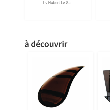
by
Hubert Le Gall
à découvrir