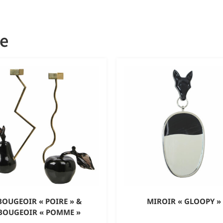
ie
BOUGEOIR « POIRE » &
MIROIR « GLOOPY »
BOUGEOIR « POMME »