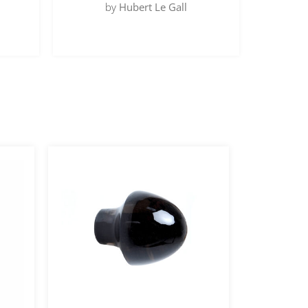
by
Hubert Le Gall