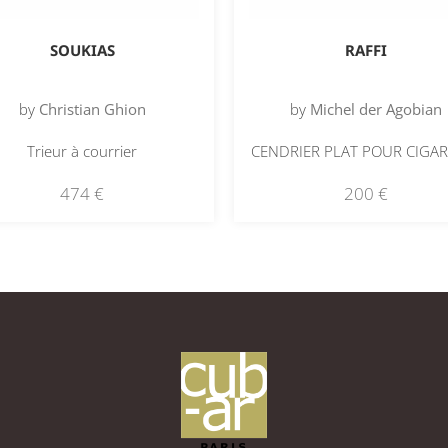
SOUKIAS
RAFFI
by
Christian Ghion
by
Michel der Agobian
Trieur à courrier
CENDRIER PLAT POUR CIGAR
474
€
200
€