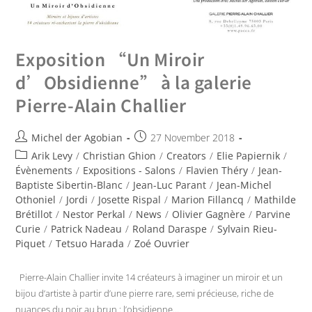
Exposition “Un Miroir
d’Obsidienne” à la galerie
Pierre-Alain Challier
Michel der Agobian
27 November 2018
Arik Levy
/
Christian Ghion
/
Creators
/
Elie Papiernik
/
Évènements
/
Expositions - Salons
/
Flavien Théry
/
Jean-
Baptiste Sibertin-Blanc
/
Jean-Luc Parant
/
Jean-Michel
Othoniel
/
Jordi
/
Josette Rispal
/
Marion Fillancq
/
Mathilde
Brétillot
/
Nestor Perkal
/
News
/
Olivier Gagnère
/
Parvine
Curie
/
Patrick Nadeau
/
Roland Daraspe
/
Sylvain Rieu-
Piquet
/
Tetsuo Harada
/
Zoé Ouvrier
Pierre-Alain Challier invite 14 créateurs à imaginer un miroir et un
bijou d’artiste à partir d’une pierre rare, semi précieuse, riche de
nuances du noir au brun : l’obsidienne…